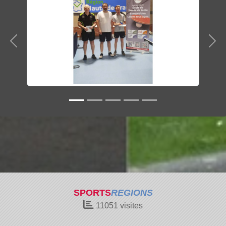
Précedent
Sui
SPORTS
REGIONS
11051
visites